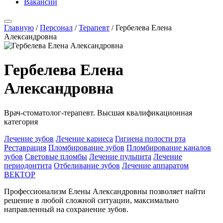
Вакансии
Главную
/
Персонал
/
Терапевт
/
Гербелева Елена
Александровна
Гербелева Елена
Александровна
Врач-стоматолог-терапевт. Высшая квалификационная
категория
Лечение зубов
Лечение кариеса
Гигиена полости рта
Реставрация
Пломбирование зубов
Пломбирование каналов
зубов
Световые пломбы
Лечение пульпита
Лечение
периодонтита
Отбеливание зубов
Лечение аппаратом
ВЕКТОР
Профессионализм Елены Александровны позволяет найти
решение в любой сложной ситуации, максимально
направленный на сохранение зубов.