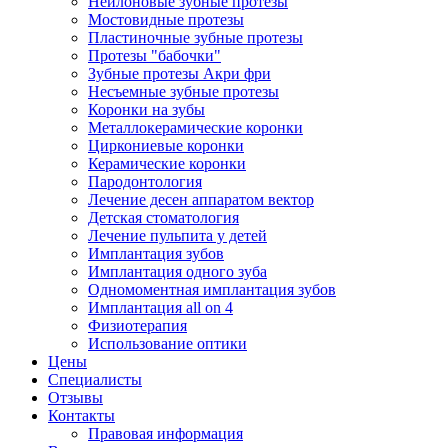
Нейлоновые зубные протезы
Мостовидные протезы
Пластиночные зубные протезы
Протезы "бабочки"
Зубные протезы Акри фри
Несъемные зубные протезы
Коронки на зубы
Металлокерамические коронки
Циркониевые коронки
Керамические коронки
Пародонтология
Лечение десен аппаратом вектор
Детская стоматология
Лечение пульпита у детей
Имплантация зубов
Имплантация одного зуба
Одномоментная имплантация зубов
Имплантация all on 4
Физиотерапия
Использование оптики
Цены
Специалисты
Отзывы
Контакты
Правовая информация