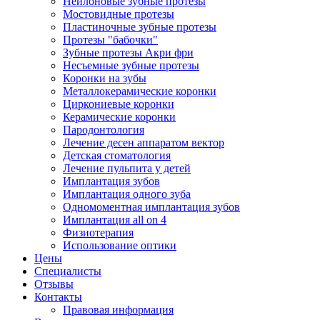
Нейлоновые зубные протезы
Мостовидные протезы
Пластиночные зубные протезы
Протезы "бабочки"
Зубные протезы Акри фри
Несъемные зубные протезы
Коронки на зубы
Металлокерамические коронки
Циркониевые коронки
Керамические коронки
Пародонтология
Лечение десен аппаратом вектор
Детская стоматология
Лечение пульпита у детей
Имплантация зубов
Имплантация одного зуба
Одномоментная имплантация зубов
Имплантация all on 4
Физиотерапия
Использование оптики
Цены
Специалисты
Отзывы
Контакты
Правовая информация