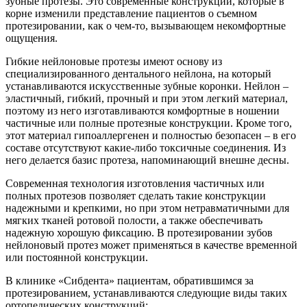
зубные протезы. Это современные конструкции, которые в
корне изменили представление пациентов о съемном
протезировании, как о чем-то, вызывающем некомфортные
ощущения.
Гибкие нейлоновые протезы имеют основу из
специализированного дентального нейлона, на который
устанавливаются искусственные зубные коронки. Нейлон –
эластичный, гибкий, прочный и при этом легкий материал,
поэтому из него изготавливаются комфортные в ношении
частичные или полные протезные конструкции. Кроме того,
этот материал гипоаллергенен и полностью безопасен – в его
составе отсутствуют какие-либо токсичные соединения. Из
него делается базис протеза, напоминающий внешне десны.
Современная технология изготовления частичных или
полных протезов позволяет сделать такие конструкции
надежными и крепкими, но при этом нетравматичными для
мягких тканей ротовой полости, а также обеспечивать
надежную хорошую фиксацию. В протезировании зубов
нейлоновый протез может применяться в качестве временной
или постоянной конструкции.
В клинике «Сибдента» пациентам, обратившимся за
протезированием, устанавливаются следующие виды таких
ортопедических конструкций: