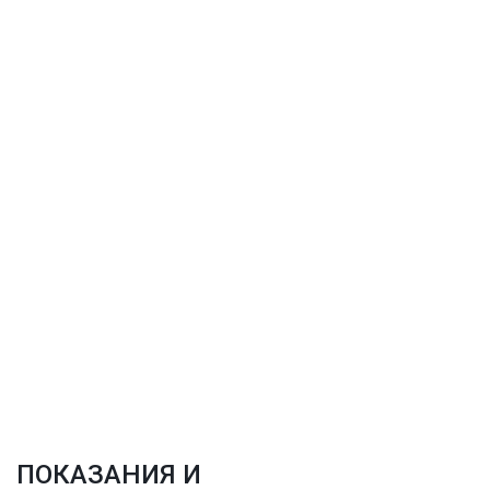
Получите направление на
Получите подробный план
компьютерную
лечения, исходя из
томографию при
описания снимка и осмотра
необходимости
врача
Запланируйте следующий
визит
ПОКАЗАНИЯ И