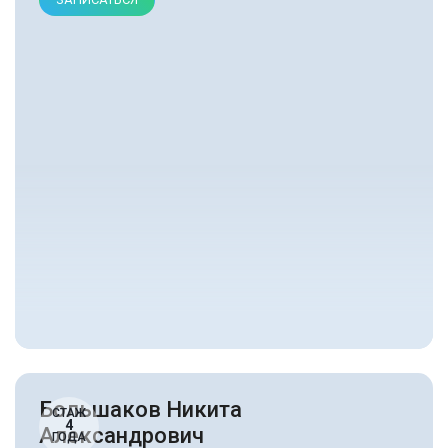
Большаков Никита
СТАЖ
4
Александрович
ГОДА