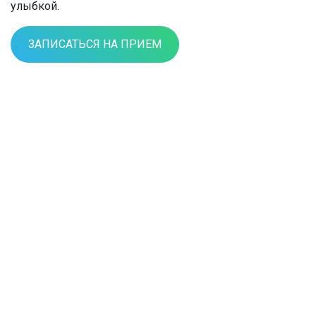
улыбкой.
ЗАПИСАТЬСЯ НА ПРИЕМ
КАК ПОЛУЧИТЬ УСЛУГИ
Позвоните по номеру
Запишитесь на
+7 (3842) 49-29-03
или
консультацию
запишитесь на сайте
стоматолога-хирурга