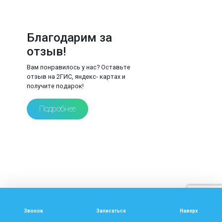
Благодарим за
отзыв!
Вам понравилось у нас? Оставьте
отзыв на 2ГИС, яндекс- картах и
получите подарок!
Подробнее
РЕЗЕКЦИЯ ВЕРХУШКИ КОРНЯ ЗУБА
В КЛИНИКЕ «СИБДЕНТА» —
Звонок
Записаться
Наверх