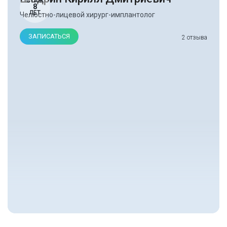
СТАЖ
8
ЛЕТ
Челюстно-лицевой хирург-имплантолог
ЗАПИСАТЬСЯ
2 отзыва