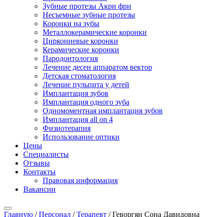
Зубные протезы Акри фри
Несъемные зубные протезы
Коронки на зубы
Металлокерамические коронки
Циркониевые коронки
Керамические коронки
Пародонтология
Лечение десен аппаратом вектор
Детская стоматология
Лечение пульпита у детей
Имплантация зубов
Имплантация одного зуба
Одномоментная имплантация зубов
Имплантация all on 4
Физиотерапия
Использование оптики
Цены
Специалисты
Отзывы
Контакты
Правовая информация
Вакансии
Главную
/
Персонал
/
Терапевт
/
Геворгян Сона Давидовна